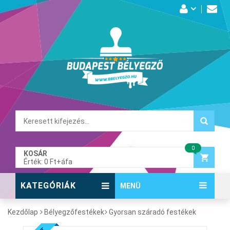
0
KOSÁR
Érték: 0 Ft+áfa
KATEGÓRIÁK
MENÜ
Kezdőlap
Bélyegzőfestékek
Gyorsan száradó festékek