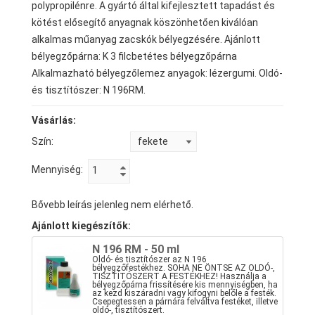
polypropilénre. A gyártó által kifejlesztett tapadást és
kötést elősegítő anyagnak köszönhetően kiválóan
alkalmas műanyag zacskók bélyegzésére. Ajánlott
bélyegzőpárna: K 3 filcbetétes bélyegzőpárna
Alkalmazható bélyegzőlemez anyagok: lézergumi. Oldó-
és tisztítószer: N 196RM.
Vásárlás:
Szín:
Mennyiség:
Bővebb leírás jelenleg nem elérhető.
Ajánlott kiegészítők:
N 196 RM - 50 ml
Oldó- és tisztítószer az N 196
bélyegzőfestékhez. SOHA NE ÖNTSE AZ OLDÓ-,
TISZTÍTÓSZERT A FESTÉKHEZ! Használja a
bélyegzőpárna frissítésére kis mennyiségben, ha
az kezd kiszáradni vagy kifogyni belőle a festék.
Csepegtessen a párnára felváltva festéket, illetve
oldó-, tisztítószert.