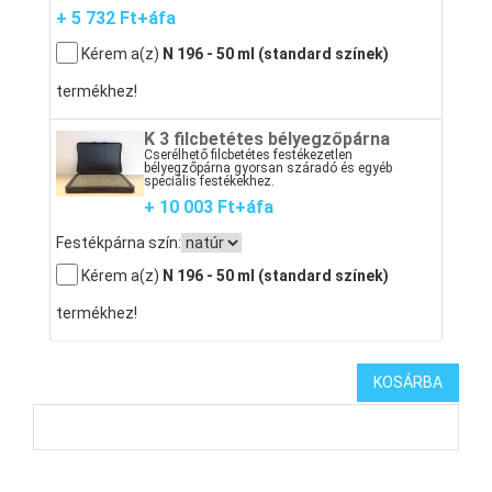
+ 5 732 Ft+áfa
Kérem a(z)
N 196 - 50 ml (standard színek)
termékhez!
K 3 filcbetétes bélyegzőpárna
Cserélhető filcbetétes festékezetlen
bélyegzőpárna gyorsan száradó és egyéb
speciális festékekhez.
+ 10 003 Ft+áfa
Festékpárna szín:
Kérem a(z)
N 196 - 50 ml (standard színek)
termékhez!