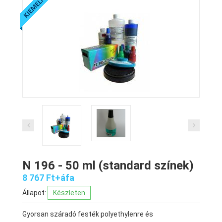
N 196 - 50 ml (standard színek)
8 767 Ft+áfa
Állapot:
Készleten
Gyorsan száradó festék polyethylenre és