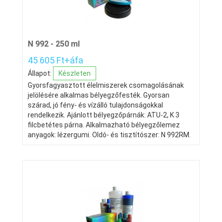
N 992 - 250 ml
45 605 Ft+áfa
Állapot:
Készleten
Gyorsfagyasztott élelmiszerek csomagolásának
jelölésére alkalmas bélyegzőfesték. Gyorsan
szárad, jó fény- és vízálló tulajdonságokkal
rendelkezik. Ajánlott bélyegzőpárnák: ATU-2, K 3
filcbetétes párna. Alkalmazható bélyegzőlemez
anyagok: lézergumi. Oldó- és tisztítószer: N 992RM.