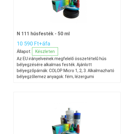
N 111 húsfesték - 50 ml
10 590 Ft+áfa
Állapot:
Készleten
Az EU irányelveinek megfelelő összetételű hús
bélyegzésére alkalmas festék. Ajánlott
bélyegzőpárnák: COLOP Micro 1, 2, 3. Alkalmazható
bélyegzőlemez anyagok: fém, lézergumi