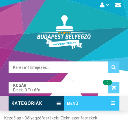
0
KOSÁR
Érték: 0 Ft+áfa
KATEGÓRIÁK
MENÜ
Kezdőlap
Bélyegzőfestékek
Élelmiszer festékek