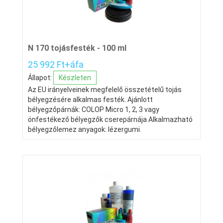
N 170 tojásfesték - 100 ml
25 992 Ft+áfa
Állapot:
Készleten
Az EU irányelveinek megfelelő összetételű tojás
bélyegzésére alkalmas festék. Ajánlott
bélyegzőpárnák: COLOP Micro 1, 2, 3 vagy
önfestékező bélyegzők cserepárnája Alkalmazható
bélyegzőlemez anyagok: lézergumi.