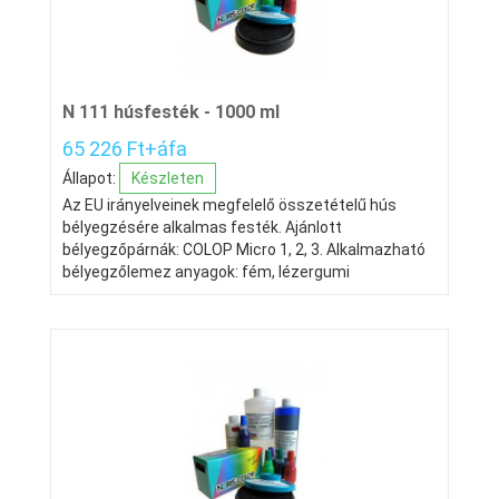
N 111 húsfesték - 1000 ml
65 226 Ft+áfa
Állapot:
Készleten
Az EU irányelveinek megfelelő összetételű hús
bélyegzésére alkalmas festék. Ajánlott
bélyegzőpárnák: COLOP Micro 1, 2, 3. Alkalmazható
bélyegzőlemez anyagok: fém, lézergumi