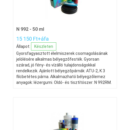
N 992 - 50 ml
15 150 Ft+áfa
Állapot:
Készleten
Gyorsfagyasztott élelmiszerek csomagolásának
jelölésére alkalmas bélyegzőfesték. Gyorsan
szárad, jó fény- és vízálló tulajdonságokkal
rendelkezik. Ajánlott bélyegzőpárnák: ATU-2, K 3
filcbetétes párna. Alkalmazható bélyegzőlemez
anyagok: lézergumi. Oldó- és tisztítószer: N 992RM.