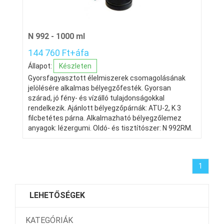
N 992 - 1000 ml
144 760 Ft+áfa
Állapot:
Készleten
Gyorsfagyasztott élelmiszerek csomagolásának
jelölésére alkalmas bélyegzőfesték. Gyorsan
szárad, jó fény- és vízálló tulajdonságokkal
rendelkezik. Ajánlott bélyegzőpárnák: ATU-2, K 3
filcbetétes párna. Alkalmazható bélyegzőlemez
anyagok: lézergumi. Oldó- és tisztítószer: N 992RM.
1
LEHETŐSÉGEK
KATEGÓRIÁK