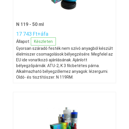
N 119 - 50 ml
17 743 Ft+áfa
Állapot:
Készleten
Gyorsan száradó festék nem szívó anyagból készült
élelmiszer csomagolások bélyegzésére. Megfelel az
EU ide vonatkozó ajánlásának. Ajánlott
bélyegzőpárnák: ATU-2, K 3 filcbetétes párna.
Alkalmazható bélyegzőlemez anyagok: lézergumi.
Oldó- és tisztítószer: N 119RM.