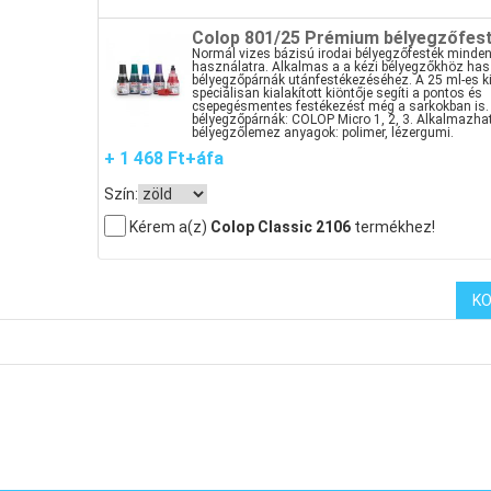
Colop 801/25 Prémium bélyegzőfes
Normál vizes bázisú irodai bélyegzőfesték mind
használatra. Alkalmas a a kézi bélyegzőkhöz ha
bélyegzőpárnák utánfestékezéséhez. A 25 ml-es k
speciálisan kialakított kiöntője segíti a pontos és
csepegésmentes festékezést még a sarkokban is. 
bélyegzőpárnák: COLOP Micro 1, 2, 3. Alkalmazha
bélyegzőlemez anyagok: polimer, lézergumi.
+ 1 468 Ft+áfa
Szín:
Kérem a(z)
Colop Classic 2106
termékhez!