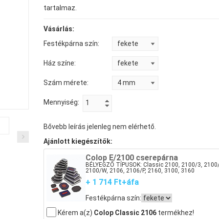
tartalmaz.
tékpatron
Xstamper STM-
S3-BK
55 TAT festék
479 Ft+áfa
14 014 Ft+áfa
Vásárlás:
Je
Stamp 1025
FEKETE
je
ete
49
Festékpárna szín:
fe
né
-3
Textilbélyegzőhöz
Ft
Ház színe:
yegzőpárna
cserepárna,
286 Ft+áfa
3 143 Ft+áfa
bliszter
Szám mérete:
Fe
Mennyiség:
P5
93
Je
Bővebb leírás jelenleg nem elérhető.
Ajánlott kiegészítők:
Colop E/2100 cserepárna
BÉLYEGZŐ TÍPUSOK: Classic 2100, 2100/3, 2100/
2100/W, 2106, 2106/P, 2160, 3100, 3160
+ 1 714 Ft+áfa
Festékpárna szín:
Kérem a(z)
Colop Classic 2106
termékhez!