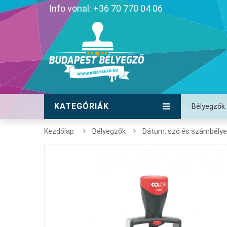
Info vonal: +36 70 770 04 06
KATEGÓRIÁK
Bélyegzők
Kezdőlap
Bélyegzők
Dátum, szó és számbély
Fes
P5-
72 
Jet
fek