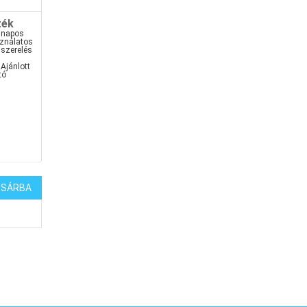
ték
ennapos
sználatos
iszerelés
Ajánlott
tó