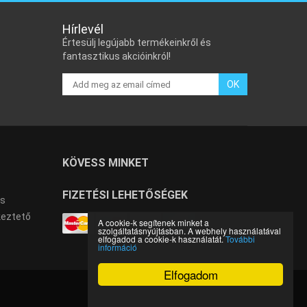
Hírlevél
Értesülj legújabb termékeinkről és
fantasztikus akcióinkról!
OK
KÖVESS MINKET
FIZETÉSI LEHETŐSÉGEK
és
keztető
A cookie-k segítenek minket a
szolgáltatásnyújtásban. A webhely használatával
elfogadod a cookie-k használatát.
További
információ
Elfogadom