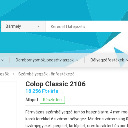
Bármely
Dombornyomók, pecsétviaszok
Bélyegzőfestékek
egzők
Számbélyegzők - önfestékező
Colop Classic 2106
18 256 Ft+áfa
Állapot:
Készleten
tékpatron
Xstamper
Je
Fémvázas számbélyegző tartós használatra. 4 mm m
MP3-BK
STSM-55 TAT
je
886 Ft+áfa
13 080 Ft+áfa
86
Stamp 1025
festék FEKETE
fe
karakterekkel 6 számot bélyegez. Minden számszalag 
ete
né
Ft
számjegyeket, perjelet, kötőjelet, üres karaktert és pon