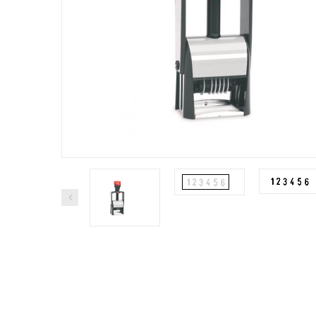
Fes
P5-
70 
Jet
fek
ATU
bél
18 